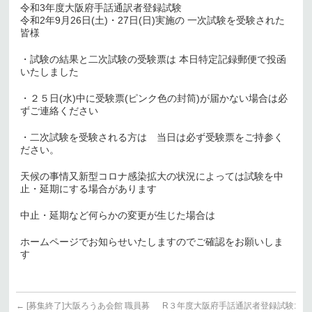
令和3年度大阪府手話通訳者登録試験
令和2年9月26日(土)・27日(日)実施の 一次試験を受験された
皆様
・試験の結果と二次試験の受験票は 本日特定記録郵便で投函
いたしました
・２５日(水)中に受験票(ピンク色の封筒)が届かない場合は必
ずご連絡ください
・二次試験を受験される方は 当日は必ず受験票をご持参く
ださい。
天候の事情又新型コロナ感染拡大の状況によっては試験を中
止・延期にする場合があります
中止・延期など何らかの変更が生じた場合は
ホームページでお知らせいたしますのでご確認をお願いしま
す
←
[募集終了]大阪ろうあ会館 職員募
R３年度大阪府手話通訳者登録試験: