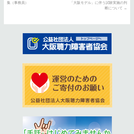
集（事務員）
「大阪モデル」に伴う試験実施の判
断について
→