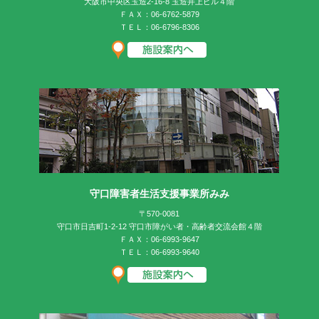
大阪市中央区玉造2-16-8 玉造井上ビル４階
ＦＡＸ：06-6762-5879
ＴＥＬ：06-6796-8306
守口障害者生活支援事業所みみ
〒570-0081
守口市日吉町1-2-12 守口市障がい者・高齢者交流会館４階
ＦＡＸ：06-6993-9647
ＴＥＬ：06-6993-9640