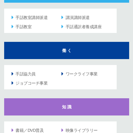
手話教室講師派遣
講演講師派遣
手話教室
手話通訳者養成講座
働 く
手話協力員
ワークライフ事業
ジョブコーチ事業
知 識
書籍／DVD普及
映像ライブラリー