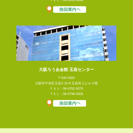
ＴＥＬ：06-6993-9640
大阪ろうあ会館 玉造センター
〒540-0004
大阪市中央区玉造2-16-8 玉造井上ビル４階
ＦＡＸ：06-6762-5879
ＴＥＬ：06-6796-8306