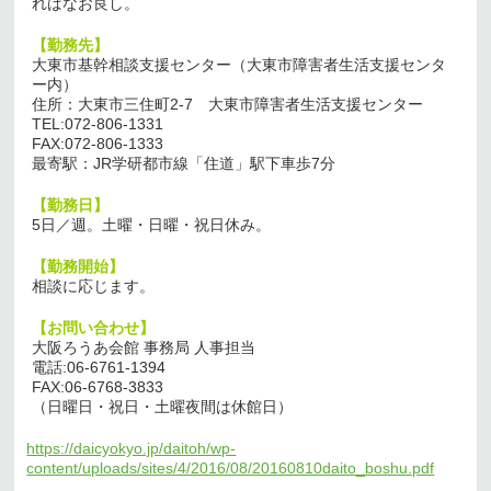
ればなお良し。
【勤務先】
大東市基幹相談支援センター（大東市障害者生活支援センタ
ー内）
住所：大東市三住町2-7 大東市障害者生活支援センター
TEL:072-806-1331
FAX:072-806-1333
最寄駅：JR学研都市線「住道」駅下車歩7分
【勤務日】
5日／週。土曜・日曜・祝日休み。
【勤務開始】
相談に応じます。
【お問い合わせ】
大阪ろうあ会館 事務局 人事担当
電話:06-6761-1394
FAX:06-6768-3833
（日曜日・祝日・土曜夜間は休館日）
https://daicyokyo.jp/daitoh/wp-
content/uploads/sites/4/2016/08/20160810daito_boshu.pdf