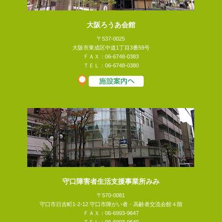
大阪ろうあ会館
〒537-0025
大阪市東成区中道1丁目3番59号
ＦＡＸ：06-6748-0383
ＴＥＬ：06-6748-0380
守口障害者生活支援事業所みみ
〒570-0081
守口市日吉町1-2-12 守口市障がい者・高齢者交流会館４階
ＦＡＸ：06-6993-9647