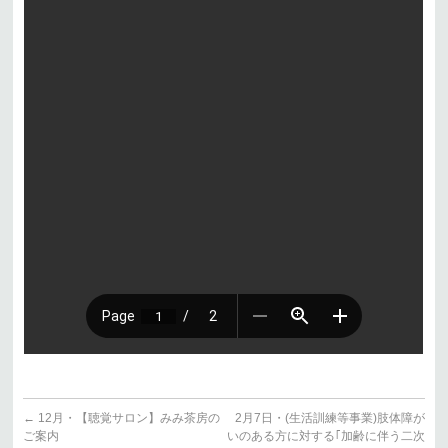
←
12月・【聴覚サロン】みみ茶房の
2月7日・(生活訓練等事業)肢体障が
ご案内
いのある方に対する｢加齢に伴う二次