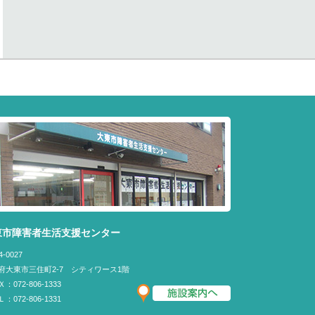
東市障害者生活支援センター
4-0027
府大東市三住町2-7 シティワース1階
：072-806-1333
：072-806-1331