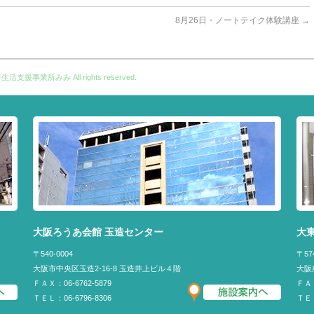
8月26日・ノートテイク体験講座
→
者生活支援事業所みみ
All rights reserved.
大阪ろうあ会館 玉造センター
大
〒540-0004
〒57
大阪市中央区玉造2-16-8 玉造井上ビル４階
大阪
ＦＡＸ：06-6762-5879
ＦＡＸ
ＴＥＬ：06-6796-8306
ＴＥＬ