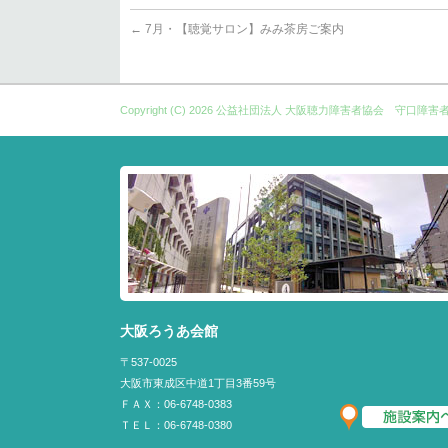
←
7月・【聴覚サロン】みみ茶房ご案内
Copyright (C) 2026
公益社団法人 大阪聴力障害者協会 守口障害
大阪ろうあ会館
〒537-0025
大阪市東成区中道1丁目3番59号
ＦＡＸ：06-6748-0383
ＴＥＬ：06-6748-0380